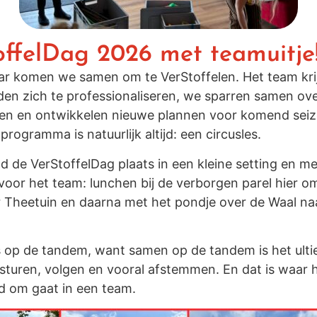
offelDag 2026 met teamuitje
aar komen we samen om te VerStoffelen. Het team kri
den zich te professionaliseren, we sparren samen ov
en en ontwikkelen nieuwe plannen voor komend seiz
 programma is natuurlijk altijd: een circusles.
nd de VerStoffelDag plaats in een kleine setting en m
voor het team: lunchen bij de verborgen parel hier o
er Theetuin en daarna met het pondje over de Waal na
es op de tandem, want samen op de tandem is het ult
sturen, volgen en vooral afstemmen. En dat is waar 
ijd om gaat in een team.