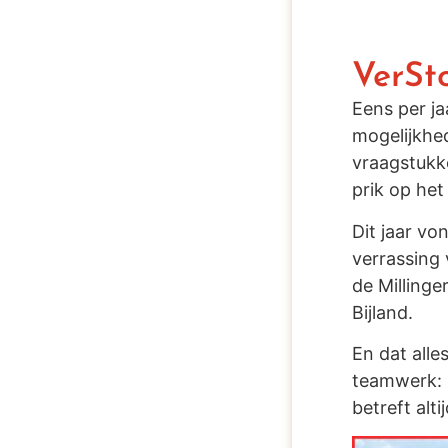
VerSt
Eens per j
mogelijkhe
vraagstukk
prik op het
Dit jaar vo
verrassing 
de Milling
Bijland.
En dat all
teamwerk: 
betreft alt