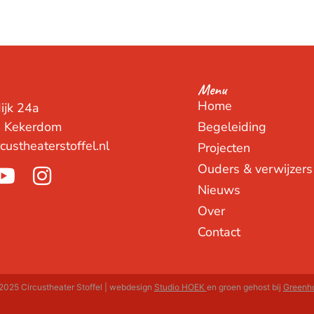
Menu
Home
ijk 24a
E Kekerdom
Begeleiding
custheaterstoffel.nl
Projecten
Ouders & verwijzers
Nieuws
Over
Contact
025 Circustheater Stoffel | webdesign
Studio HOEK
en groen gehost bij
Greenh