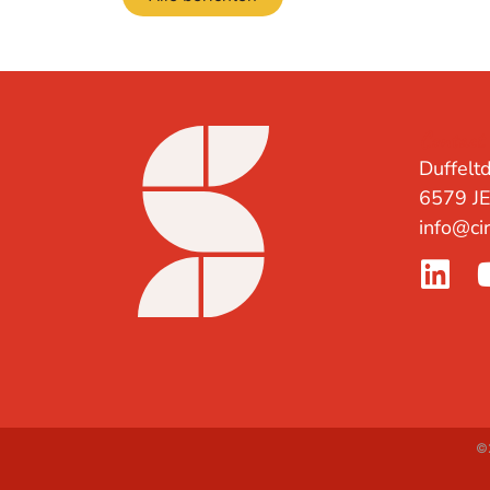
Contact
Duffeltd
6579 J
info@cir
©2