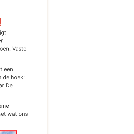
!
jgt
er
oen. Vaste
et een
m de hoek:
ar De
ieme
het wat ons