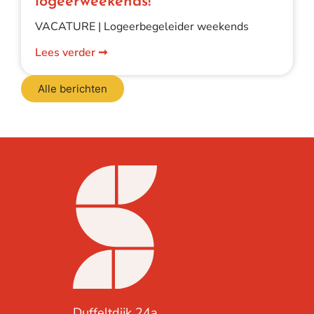
logeerweekends!
VACATURE | Logeerbegeleider weekends
Lees verder ➞
Alle berichten
Contact
Duffeltdijk 24a